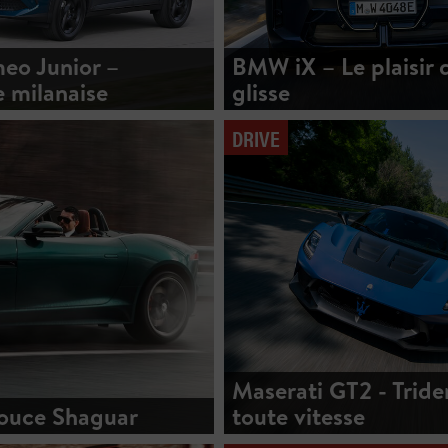
eo Junior –
BMW iX – Le plaisir d
e milanaise
glisse
DRIVE
Maserati GT2 - Tride
douce Shaguar
toute vitesse