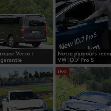
roace Verso :
Notre parcours reco
 garantie
VW ID.7 Pro S
TEST