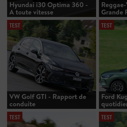
Hyundai i30 Optima 360 -
Reggae-V
A toute vitesse
Grande 
TEST
TEST
VW Golf GTI - Rapport de
Ford Kug
conduite
quotidie
TEST
TEST