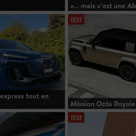
«… mais c’est une Ab
TEST
 express tout en
e
Mission Octa Royale
TEST