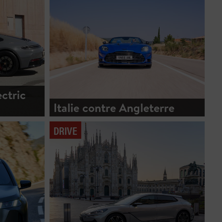
ectric
Italie contre Angleterre
DRIVE