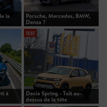
e la
Porsche, Mercedes, BMW,
Denza ?
TEST
nt à
Dacia Spring - Toit au-
dessus de la tête