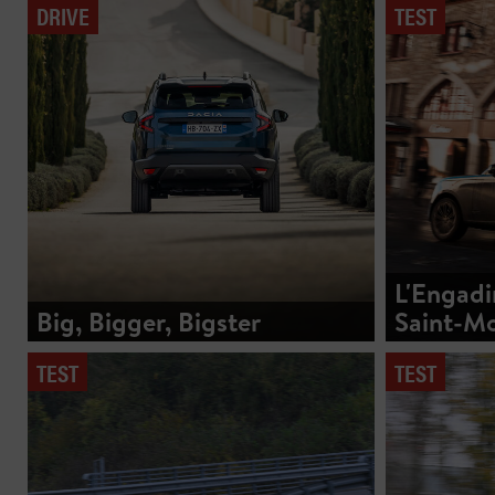
DRIVE
TEST
L'Engadi
Big, Bigger, Bigster
Saint-Mo
TEST
TEST