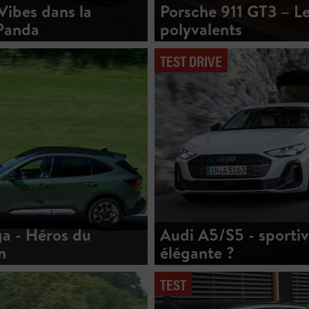
ibes dans la
Porsche 911 GT3 – Le
Panda
polyvalents
TEST DRIVE
a - Héros du
Audi A5/S5 - sporti
n
élégante ?
TEST