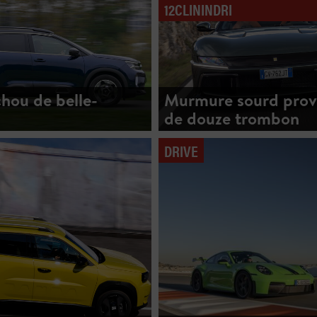
12CLININDRI
hou de belle-
Murmure sourd prov
de douze trombon
DRIVE