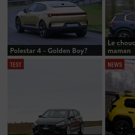
Le chouc
Polestar 4 - Golden Boy?
maman
TEST
NEWS