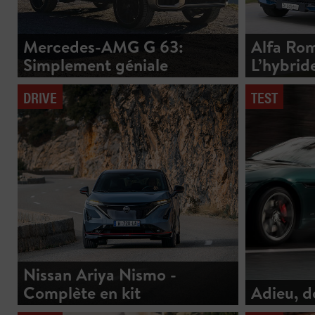
Mercedes-AMG G 63:
Alfa Rom
Simplement géniale
L’hybrid
DRIVE
TEST
Nissan Ariya Nismo -
Complète en kit
Adieu, 