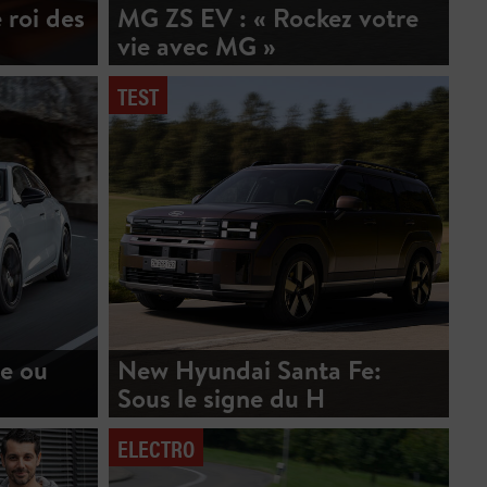
 roi des
MG ZS EV : « Rockez votre
vie avec MG »
TEST
ve ou
New Hyundai Santa Fe:
Sous le signe du H
ELECTRO