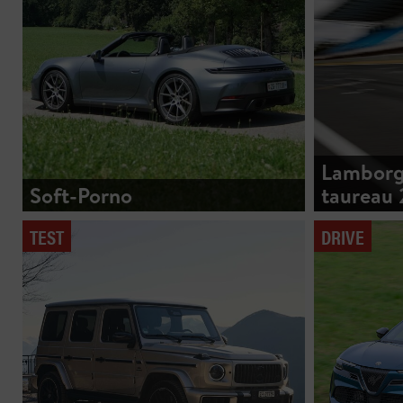
Lamborgh
Soft-Porno
taureau 
TEST
DRIVE