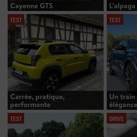
Cayenne GTS
L’alpaga
TEST
TEST
Carrée, pratique,
Un train
performante
éléganc
TEST
DRIVE