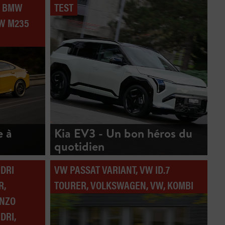
, BMW
TEST
MW M235
e à
Kia EV3 - Un bon héros du
quotidien
NDRI
VW PASSAT VARIANT, VW ID.7
R,
TOURER, VOLKSWAGEN, VW, KOMBI
ENZO
DRI,