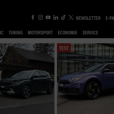
NEWSLETTER
E-P
IC
TUNING
MOTORSPORT
ECONOMIE
SERVICE
TEST
ROBIN ROAD
AI CONSEIL JURIDI
POLITIQUE DES TR
COMPÉTITION