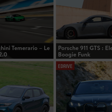
ini Temerario – Le
Porsche 911 GTS : El
2.0
Boogie Funk
EDRIVE