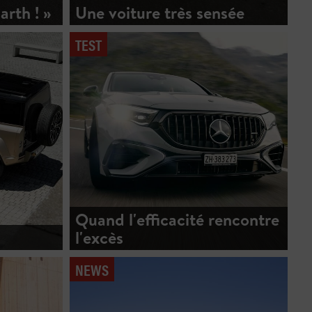
arth ! »
Une voiture très sensée
TEST
Quand l'efficacité rencontre
l'excès
NEWS