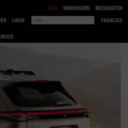
ABO
WARENKORB
MEDIADATEN
PER
LOGIN
FRANCAIS
ERVICE
ROBIN ROAD
AI RECHTSBERATUNG
VERKEHRSPOLITIK
WETTBEWERB