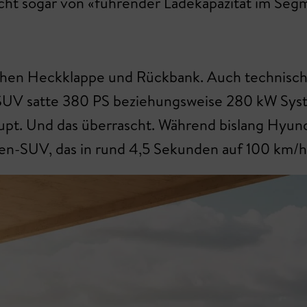
richt sogar von «führender Ladekapazität im Seg
chen Heckklappe und Rückbank. Auch technisch le
i-SUV satte 380 PS beziehungsweise 280 kW Syst
pt. Und das überrascht. Während bislang Hyunda
ien-SUV, das in rund 4,5 Sekunden auf 100 km/h 