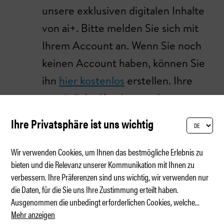
unsere exklusiven digitalen Inhalte
von ai+. Bitte melden Sie sich mit
Ihrem Account an. Wenn Sie noch
keinen Account haben, können Sie
ihn
hier kostenlos
erstellen. Ihre
persönliche Kunden- und
Abonummer finden Sie auf der
Ihre Privatsphäre ist uns wichtig
Aborechnung und auf der Folie,
mit der die ai verpackt zu Ihnen
Wir verwenden Cookies, um Ihnen das bestmögliche Erlebnis zu
bieten und die Relevanz unserer Kommunikation mit Ihnen zu
kommt. Bei Fragen wenden Sie
verbessern. Ihre Präferenzen sind uns wichtig, wir verwenden nur
einfach per E-Mail an
ai-
die Daten, für die Sie uns Ihre Zustimmung erteilt haben.
Ausgenommen die unbedingt erforderlichen Cookies, welche
abo@equi-media.ch
...
Mehr anzeigen