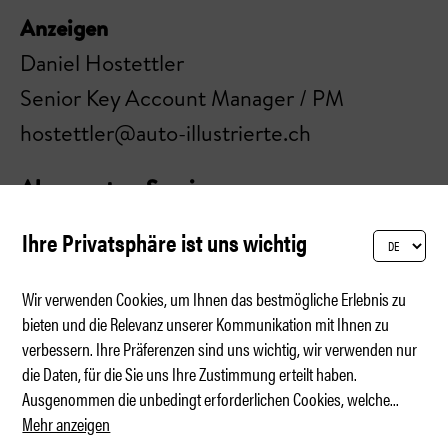
Anzeigen
Daniel Hostettler
Senior Key Account Manager / PM
hostettler@auto-illustrierte.ch
Abonnenten-Service
Verlag Equi-Media AG
Ihre Privatsphäre ist uns wichtig
Allmendstrasse 6
CH-8320 Fehraltorf
Wir verwenden Cookies, um Ihnen das bestmögliche Erlebnis zu
bieten und die Relevanz unserer Kommunikation mit Ihnen zu
verbessern. Ihre Präferenzen sind uns wichtig, wir verwenden nur
Telefon +41 44 908 45 45
die Daten, für die Sie uns Ihre Zustimmung erteilt haben.
Mo-Do 8-12 & 13-16 Uhr
Ausgenommen die unbedingt erforderlichen Cookies, welche
...
Mehr anzeigen
ai-abo@equi-media.ch