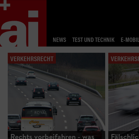
NEWS
TEST UND TECHNIK
E-MOBIL
VERKEHRSRECHT
VERKEHRS
Rechts vorbeifahren - was
Fälschlic