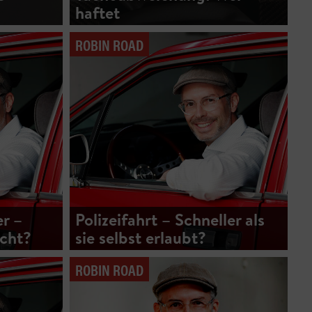
haftet
ROBIN ROAD
r –
Polizeifahrt – Schneller als
icht?
sie selbst erlaubt?
ROBIN ROAD