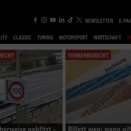
NEWSLETTER
E-PA
ITY
CLASSIC
TUNING
MOTORSPORT
WIRTSCHAFT
S
RECHT
VERKEHRSRECHT
herweise geblitzt -
Billett weg: wann gil