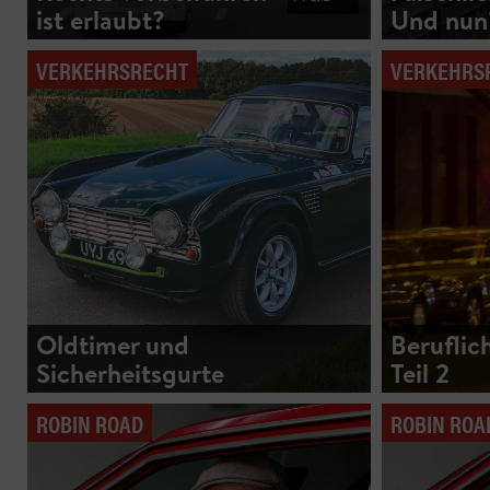
ist erlaubt?
Und nun
VERKEHRSRECHT
VERKEHRS
Oldtimer und
Beruflic
Sicherheitsgurte
Teil 2
ROBIN ROAD
ROBIN ROA