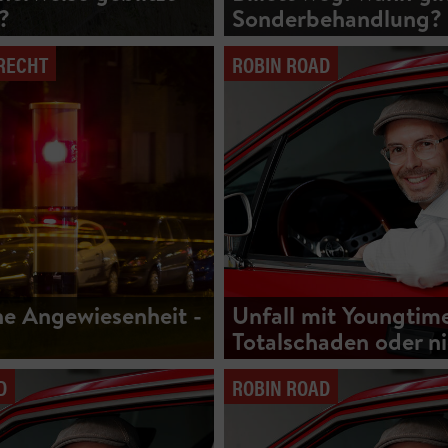
?
Sonderbehandlung?
RECHT
ROBIN ROAD
he Angewiesenheit -
Unfall mit Youngtime
Totalschaden oder n
D
ROBIN ROAD