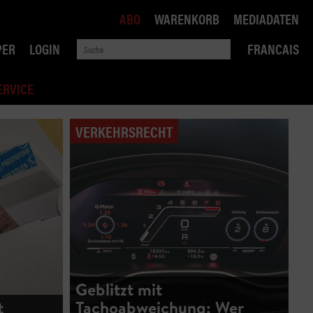
ABO
WARENKORB
MEDIADATEN
PER
LOGIN
FRANCAIS
ERVICE
VERKEHRSRECHT
ROBIN ROAD
AI RECHTSBERATUNG
VERKEHRSPOLITIK
WETTBEWERB
Geblitzt mit
t
Tachoabweichung: Wer