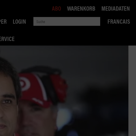
ABO
WARENKORB
MEDIADATEN
PER
LOGIN
FRANCAIS
ERVICE
ROBIN ROAD
AI RECHTSBERATUNG
VERKEHRSPOLITIK
WETTBEWERB