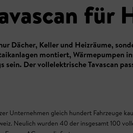
avascan für 
t nur Dächer, Keller und Heizräume, son
ltaikanlagen montiert, Wärmepumpen inst
 sein. Der vollelektrische Tavascan pass
izer Unternehmen gleich hundert Fahrzeuge kauf
hweiz. Neulich wurden 40 der insgesamt 100 vol