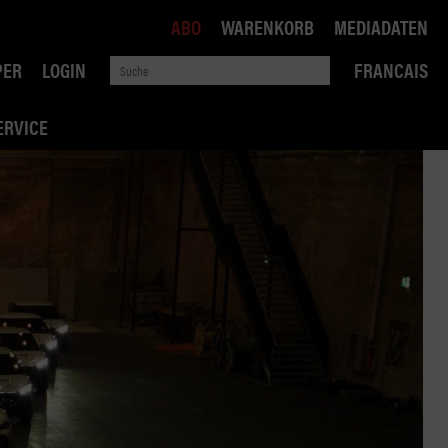
ABO
WARENKORB
MEDIADATEN
PER
LOGIN
FRANCAIS
ERVICE
ROBIN ROAD
AI RECHTSBERATUNG
VERKEHRSPOLITIK
WETTBEWERB