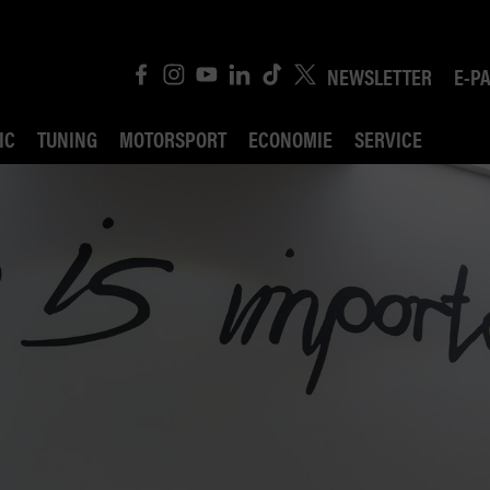
NEWSLETTER
E-P
IC
TUNING
MOTORSPORT
ECONOMIE
SERVICE
ROBIN ROAD
AI CONSEIL JURIDI
POLITIQUE DES TR
COMPÉTITION