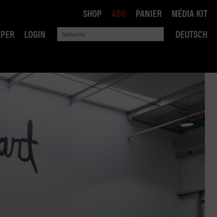
SHOP
ABO
PANIER
MÉDIA KIT
APER
LOGIN
DEUTSCH
QUE
ANSPORTS