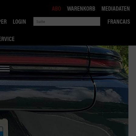
ABO
WARENKORB
MEDIADATEN
PER
LOGIN
FRANCAIS
ERVICE
ROBIN ROAD
AI RECHTSBERATUNG
VERKEHRSPOLITIK
WETTBEWERB