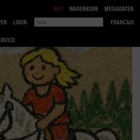
ABO
WARENKORB
MEDIADATEN
PER
LOGIN
FRANCAIS
ERVICE
ROBIN ROAD
AI RECHTSBERATUNG
VERKEHRSPOLITIK
WETTBEWERB