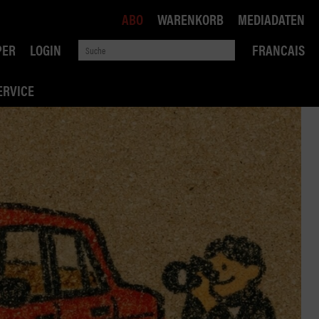
ABO
WARENKORB
MEDIADATEN
PER
LOGIN
FRANCAIS
ERVICE
ROBIN ROAD
AI RECHTSBERATUNG
VERKEHRSPOLITIK
WETTBEWERB