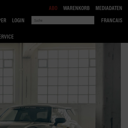
ABO
WARENKORB
MEDIADATEN
PER
LOGIN
FRANCAIS
ERVICE
ROBIN ROAD
AI RECHTSBERATUNG
VERKEHRSPOLITIK
WETTBEWERB