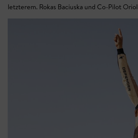
letzterem. Rokas Baciuska und Co-Pilot Orio