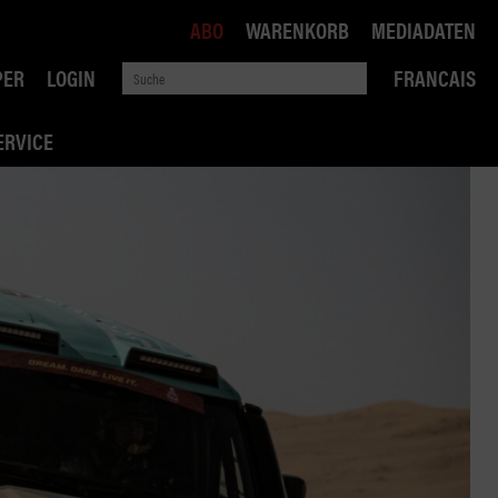
ABO
WARENKORB
MEDIADATEN
PER
LOGIN
FRANCAIS
ERVICE
ROBIN ROAD
AI RECHTSBERATUNG
VERKEHRSPOLITIK
WETTBEWERB