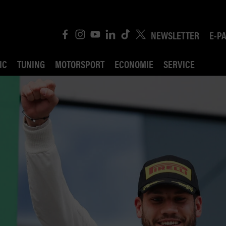
NEWSLETTER
E-P
IC
TUNING
MOTORSPORT
ECONOMIE
SERVICE
ROBIN ROAD
AI CONSEIL JURIDI
POLITIQUE DES TR
COMPÉTITION