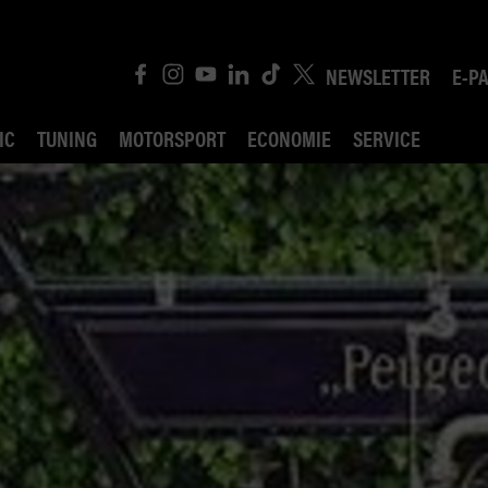
NEWSLETTER
E-P
IC
TUNING
MOTORSPORT
ECONOMIE
SERVICE
ROBIN ROAD
AI CONSEIL JURIDI
POLITIQUE DES TR
COMPÉTITION