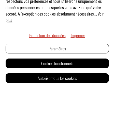
respectons vos préférences et nous utiliserons uniquement les
Audi Q9 – Un SUV haut de gamme
données personnelles pour lesquelles vous avez indiqué votre
accord. À l'exception des cookies absolument nécessaires,
...
Voir
plus
Protection des données
Imprimer
Paramètres
Cookies fonctionnels
Autoriser tous les cookies
© 2026 Auto Illustrierte